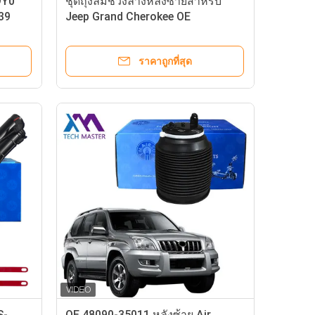
9Y0
ชุดถุงลมช่วงล่างหลังซ้ายสำหรับ
39
Jeep Grand Cherokee OE
68258355AC 68258354AC WK2
ระบบช่วงล่างรถยนต์
ราคาถูกที่สุด
S-
OE 48090-35011 หลังซ้าย Air