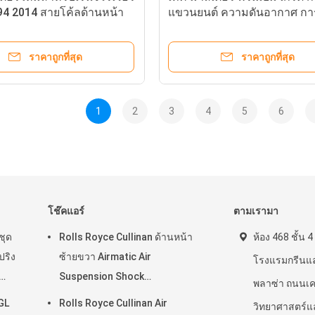
94 2014 สายโค้ลด้านหน้า
แขวนยนต์ ความดันอากาศ กา
ิงช็อคคอร์ดดัมเปอร์
กระแทก OE#420412019AG ห
90636 LR087083
ซ้าย ADS สําหรับ R8 2006-20
ราคาถูกที่สุด
ราคาถูกที่สุด
1
2
3
4
5
6
โช๊คแอร์
ตามเรามา
ชุด
Rolls Royce Cullinan ด้านหน้า
ห้อง 468 ชั้น 
ปริง
ซ้ายขวา Airmatic Air
โรงแรมกรีนแล
Suspension Shock
พลาซ่า ถนนเค
03-
37106878223 37106878224
GL
Rolls Royce Cullinan Air
วิทยาศาสตร์แ