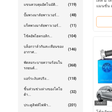
เทค มาสเ
แขนควบคุมอัตโนมัติ...
(119)
แมนชั่น
หน้าใหม่
ปั๊มพวงมาลัยพาวเวอร์...
(48)
รุ่น OE 
แร็คพวงมาลัยพาวเวอร์...
(11)
โช้คอัพไฮดรอลิก...
(104)
บล็อกวาล์วกันสะเทือนของ
(146)
อากาศ...
พัดลมระบายความร้อนใน
(368)
รถยนต์...
แอร์ระงับสปริง...
(118)
ชิ้นส่วนช่วงล่างของโตโย
(32)
ต้า...
ประตูลิฟท์ไฟฟ้า...
(201)
โช้คอัพ