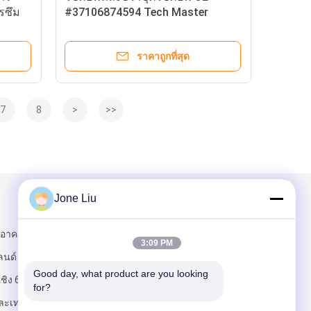
รซึม
#37106874594 Tech Master
น้า
สำหรับ BMW 7 Series G11 G12
16
ราคาถูกที่สุด
7
8
>
>>
Jone Liu
ส่งจดหมายถึงเรา
4 อาคาร 2
3:09 PM
นด์ ฮุยชวน
Good day, what product are you looking 
ชิง 6 สวน
for?
ละเทคโนโลยี