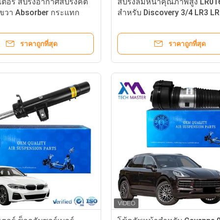
ตอร์ สปริงอากาศสปริงคิต
สปริงลมหน้าคุณภาพสูง LR01
าขวา Absorber กระแทก
สำหรับ Discovery 3/4 LR3 L
llow สปริงสําหรับ L462
ry 5 LR081560
ราคาถูกที่สุด
ราคาถูกที่สุด