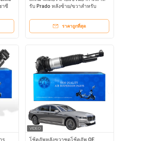
ชาซี
รับ Prado หลังซ้าย/ขวาสําหรับ
GX460 Air Spring New 48080-
60010/48090-60010
ราคาถูกที่สุด
การ
โช้คอัพหลังขวาชุดโช้คอัพ OE