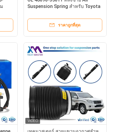
อม
Suspension Spring สําหรับ Toyota
ูงได้
Land Cruiser Prado J120 Lexus
GX470 แอร์แบ็กสํารอง
ราคาถูกที่สุด
yenne
เทคมาสเตอร์ สายแขวนอากาศสําห