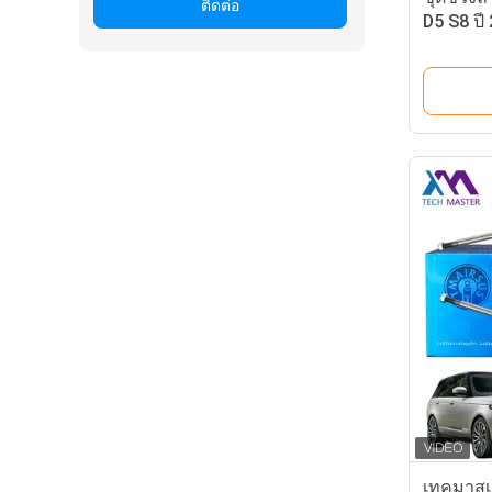
ติดต่อ
D5 S8 ปี
ลม อะไหล
4N4616
เทคมาสเต