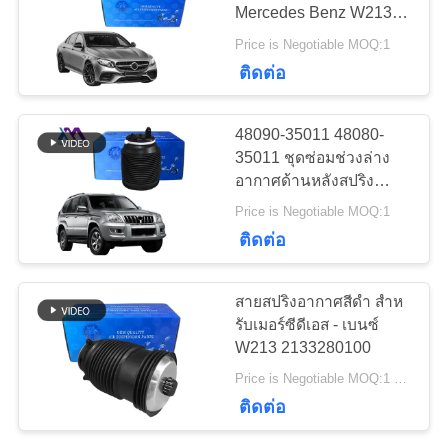
Mercedes Benz W213 E
Class C238 E-Coupe
ขอ
Price is Negotiable MOQ:1
W253 X290 W257 C257
427
ติดต่อ
ด้านหลังพร้อมโฆษณาAir
ใบ
ออดี้แอร์ชิ้นส่วนช่วง
Bellow
48090-35011 48080-
เสนอ
ล่าง
35011 ชุดซ่อมช่วงล่าง
อากาศด้านหลังสปริง
ราคา
อากาศ Toyota Land
Price is Negotiable MOQ:1
Cruiser Prado 120
ติดต่อ
Series GX470 2003-
แผนผัง
2009
115
สายสปริงอากาศสีดํา สําห
เว็บไซต์
เครื่องลดกระแทกใน
รับเมอร์ซีดีเอส - เบนซ์
W213 2133280100
ระบายอากาศ
Price is Negotiable MOQ:1 Pieces
ความ
ติดต่อ
เป็น