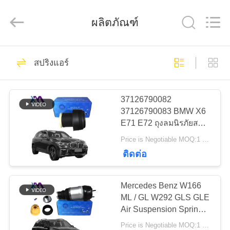
2026
Guangzhou
Tech
ผลิตภัณฑ์
master
auto
parts
co.ltd.
All
3756
บ้าน
Rights
Reserved.
สปริงแอร์
โช๊คแอร์
สินค้า
37126790082
37126790083 BMW X6
E71 E72 ถุงลมนิรภัยสปริง
วิดีโอ
ด้านหลัง 2007-2012
Price is Negotiable MOQ:1 ชิ้น
ติดต่อ
1648
เกี่ยว
Mercedes Benz W166
สปริงแอร์
กับ
ML / GL W292 GLS GLE
Air Suspension Springs
เรา
หน้าซ้ายขวา Air
Price is Negotiable MOQ:1 ชิ้น