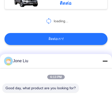
ติดต่อ
119
ชุดคอมเพรสเซอร์
loading...
แอร์ระงับ
ติดต่อเรา!
หมวดหมู่ยอดนิยม
ทั้งหมด
Jone Liu
402
ชุดซ่อมระบบกัน
โช๊คแอร์
สปริงแอร์
6:13 PM
สะเทือนของอากาศ
Good day, what product are you looking for?
Mercedes-Benz Air
BMW ชิ้นส่วนช่วงล่าง
Suspension Parts
อากาศ
ออดี้แอร์ชิ้นส่วนช่วง
เครื่องลดกระแทกใน