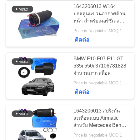
1643206013 W164
ส่วน
บอลลูนแขวนอากาศด้าน
236
หน้า สําหรับเมอร์ซีเดส
ตัว
ชิ้นส่วนระบบกัน
เบนซ์
Price is Negotiable MOQ:1 Pieces
นโยบาย
ติดต่อ
สะเทือนของ Land
Rover
BMW F10 F07 F11 GT
535i 550i 37106781828
จํานวนมาก สต็อค
1058
Price is Negotiable MOQ:1 ชิ้น
คอมเพรสเซอร์แอร์
ติดต่อ
แขวน
1643206013 สปริงกัน
สะเทือนแบบ Airmatic
สำหรับ Mercedes Benz
ML - Class GL - Class
Price is Negotiable MOQ:1
W164 X164 ด้านหน้า