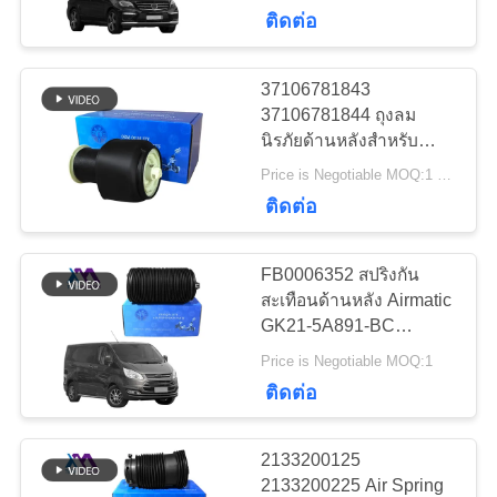
Suspension บอลลูน
ติดต่อ
1663201313
ทัวร์
37106781843
640
โรงงาน
37106781844 ถุงลม
Mercedes-Benz Air
นิรภัยด้านหลังสำหรับ
BMW F10 F11 F07 GT 5
Suspension Parts
Price is Negotiable MOQ:1 ชิ้น
Series
ควบคุม
ติดต่อ
คุณภาพ
FB0006352 สปริงกัน
สะเทือนด้านหลัง Airmatic
GK21-5A891-BC
ติดต่อ
334
GK215A891BC สำหรับ
BMW ชิ้นส่วนช่วง
Price is Negotiable MOQ:1
Ford Tourneo Custom
เรา
ติดต่อ
2012-2016
ล่างอากาศ
2133200125
ข่าว
2133200225 Air Spring