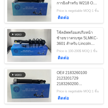
การยิงสําหรับ W218 OE#
2183200130
ขอ
Price is negotiable MOQ:1 ชิ้น
2183202130
427
ติดต่อ
2183200230
ใบ
ออดี้แอร์ชิ้นส่วนช่วง
2183202230
2183260200
โช้คอัพพร้อมสปริงหน้า
เสนอ
ล่าง
ซ้ายขวาครบชุด 5LMKC-
3601 สำหรับ Lincoln
ราคา
MKC ช่วงล่าง
Price is 100-200$ MOQ:1 ชิ้น
ติดต่อ
แผนผัง
115
OE# 2183260100
เว็บไซต์
เครื่องลดกระแทกใน
2123201729
2183260200
ระบายอากาศ
2123201730 โช้คอัพถุง
Price is negotiable MOQ:1 ชิ้น
ความ
ลมช่วงล่างหลัง ซ้าย ขวา
ติดต่อ
แบบสั้น สำหรับ W218
เป็น