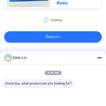
ติดต่อ
119
ชุดคอมเพรสเซอร์
loading...
แอร์ระงับ
ติดต่อเรา!
หมวดหมู่ยอดนิยม
ทั้งหมด
Jone Liu
402
ชุดซ่อมระบบกัน
โช๊คแอร์
สปริงแอร์
8:26 AM
สะเทือนของอากาศ
Good day, what product are you looking for?
Mercedes-Benz Air
BMW ชิ้นส่วนช่วงล่าง
Suspension Parts
อากาศ
ออดี้แอร์ชิ้นส่วนช่วง
เครื่องลดกระแทกใน