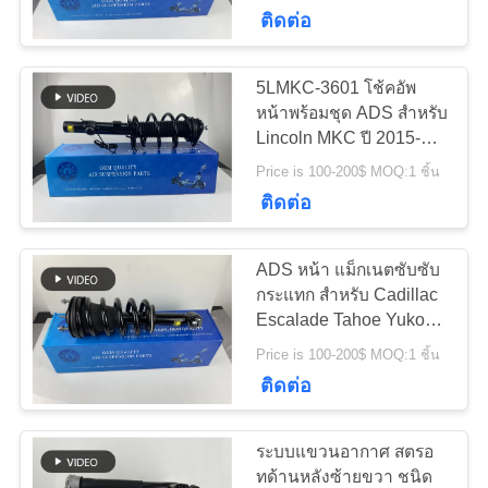
2019 5LMKC-3601
ติดต่อ
ทัวร์
5LMKC-3601 โช้คอัพ
640
โรงงาน
หน้าพร้อมชุด ADS สำหรับ
Mercedes-Benz Air
Lincoln MKC ปี 2015-
2019
Suspension Parts
Price is 100-200$ MOQ:1 ชิ้น
ควบคุม
ติดต่อ
คุณภาพ
ADS หน้า แม็กเนตซับซับ
กระแทก สําหรับ Cadillac
Escalade Tahoe Yukon
ติดต่อ
334
Silverado 84061228
BMW ชิ้นส่วนช่วง
Price is 100-200$ MOQ:1 ชิ้น
เรา
ติดต่อ
ล่างอากาศ
ระบบแขวนอากาศ สตรอ
ข่าว
ทด้านหลังซ้ายขวา ชนิด