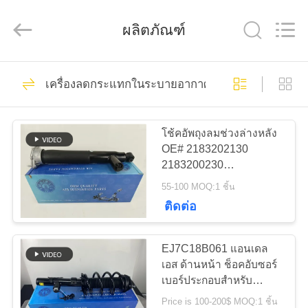
2026
Guangzhou
Tech
ผลิตภัณฑ์
master
auto
parts
co.ltd.
All
3756
บ้าน
Rights
Reserved.
เครื่องลดกระแทกในระบายอากาศ
โช๊คแอร์
สินค้า
โช้คอัพถุงลมช่วงล่างหลัง
OE# 2183202130
2183200230
วิดีโอ
2183202230
55-100 MOQ:1 ชิ้น
2183260200 ซ้าย ขวา
ติดต่อ
สำหรับ W218
1648
เกี่ยว
EJ7C18B061 แอนเดล
สปริงแอร์
กับ
เอส ด้านหน้า ช็อคอับซอร์
เบอร์ประกอบสําหรับ
เรา
ลินคอล์น MKC 2015-
Price is 100-200$ MOQ:1 ชิ้น