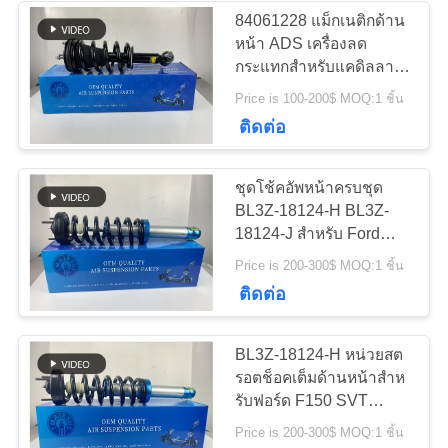
84061228 แม็กเนติกด้าน
ส่วน
หน้า ADS เครื่องลด
236
กระแทกสําหรับแคดิลลาค
ตัว
ชิ้นส่วนระบบกัน
เอสเคลาเด่ ทาโฮ ยูคอน
Price is 100-200$ MOQ:1 ชิ้น
ซิลเวอร์ด้า
นโยบาย
ติดต่อ
สะเทือนของ Land
Rover
ชุดโช้คอัพหน้าครบชุด
BL3Z-18124-H BL3Z-
18124-J สำหรับ Ford
F150 SVT Raptor STX
1058
Price is 200-300$ MOQ:1 ชิ้น
XLT
คอมเพรสเซอร์แอร์
ติดต่อ
แขวน
BL3Z-18124-H หน่วยสต
รอตช็อคเต็มด้านหน้าสําห
รับฟอร์ด F150 SVT
Raptor STX XLT ซ้าย
Price is 200-300$ MOQ:1 ชิ้น
และขวา