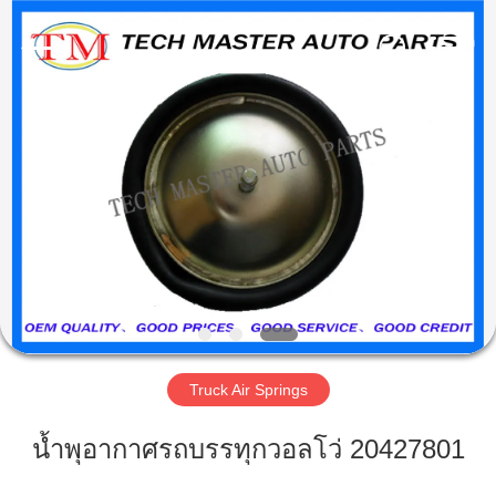
2025
Guangzhou
Tech
master
auto
parts
co.ltd.
All
บ้าน
Rights
Reserved.
สินค้า
วิดีโอ
เกี่ยว
Truck Air Springs
กับ
น้ำพุอากาศรถบรรทุกวอลโว่ 20427801
เรา