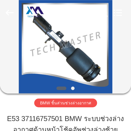
2026
Guangzhou
Tech
master
auto
parts
co.ltd.
All
บ้าน
Rights
Reserved.
สินค้า
วิดีโอ
เกี่ยว
BMW ชิ้นส่วนช่วงล่างอากาศ
กับ
E53 37116757501 BMW ระบบช่วงล่าง
เรา
อากาศด้านหน้าโช้คอัพช่วงล่างซ้าย