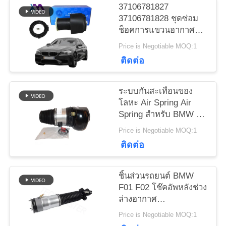
37106781827
37106781828 ชุดซ่อม
ขอ
ช็อคการแขวนอากาศ
สําหรับ BMW F07 GT
ใบ
Price is Negotiable MOQ:1
F10 F11 ซีรี่ย์ 5 หลัง
ติดต่อ
2009- 2016
เสนอ
ระบบกันสะเทือนของ
ราคา
โลหะ Air Spring Air
Spring สำหรับ BMW 7
Series G11 G12 Front
แผนผัง
Price is Negotiable MOQ:1
Air Bellow
ติดต่อ
37106877553
เว็บไซต์
ชิ้นส่วนรถยนต์ BMW
F01 F02 โช๊คอัพหลังช่วง
ความ
ล่างอากาศ
37106791676
เป็น
Price is Negotiable MOQ:1
37126791675