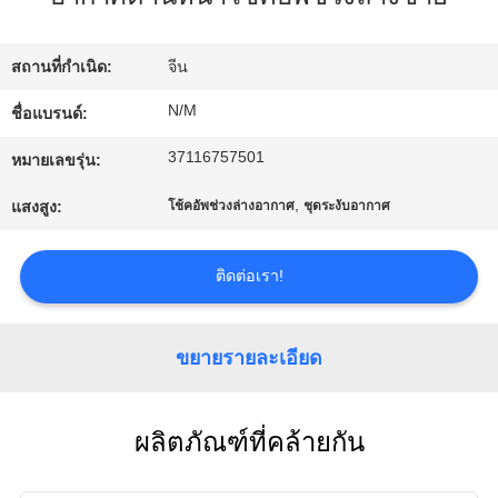
ทัวร์
สถานที่กำเนิด:
จีน
โรงงาน
N/M
ชื่อแบรนด์:
37116757501
หมายเลขรุ่น:
ควบคุม
,
แสงสูง:
โช้คอัพช่วงล่างอากาศ
ชุดระงับอากาศ
คุณภาพ
ติดต่อเรา!
ติดต่อ
ขยายรายละเอียด
เรา
ผลิตภัณฑ์ที่คล้ายกัน
ข่าว