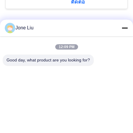
ติดต่อ
ส่วน
ตัว
หมวดหมู่ยอดนิยม
ทั้งหมด
Jone Liu
นโยบาย
โช๊คแอร์
สปริงแอร์
12:09 PM
Good day, what product are you looking for?
Mercedes-Benz Air
BMW ชิ้นส่วนช่วงล่าง
Suspension Parts
อากาศ
ออดี้แอร์ชิ้นส่วนช่วง
เครื่องลดกระแทกใน
ล่าง
ระบายอากาศ
ชิ้นส่วนระบบกัน
คอมเพรสเซอร์แอร์
สะเทือนของ Land
แขวน
Rover