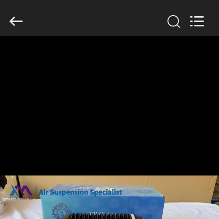
2026
Guangzhou
Tech
master
auto
parts
co.ltd.
All
บ้าน
Rights
Reserved.
สินค้า
วิดีโอ
เกี่ยว
กับ
เรา