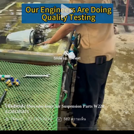
ทัวร์
โรงงาน
ควบคุม
คุณภาพ
ติดต่อ
เรา
โช๊คอัพหลัง Mercedes-benz Air Suspension Parts W220
A2203205013
โช๊คแอร์
2025-03-20
582 ความเห็น
ข่าว