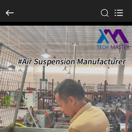
2026
Guangzhou
Tech
master
auto
parts
co.ltd.
All
บ้าน
Rights
Reserved.
สินค้า
วิดีโอ
เกี่ยว
กับ
เรา